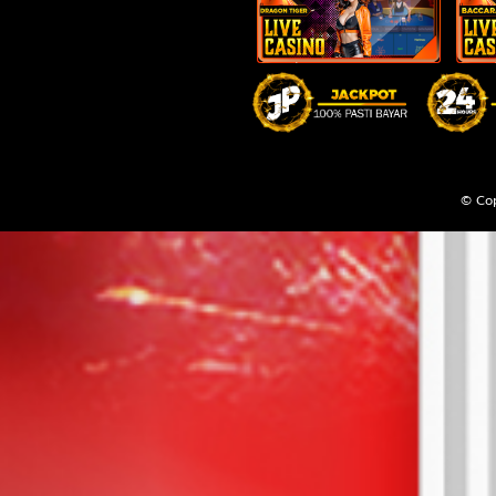
Sabuk - W
21
Jejaka Tua
Lesmana 
22
Janda Muda
Grendel -
© Cop
23
Berandal - 
Citraksa
24
Pengembar
- Tas - Ra
25
Nenek Moy
Sikat - T