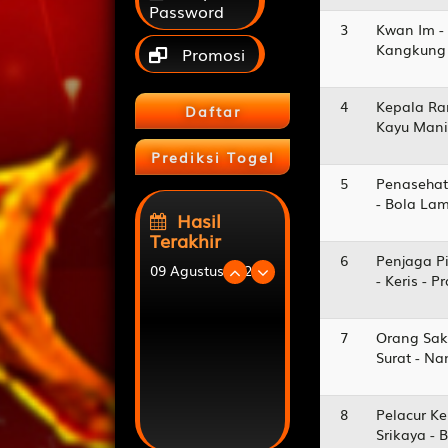
Password
3
Kwan Im -
Kangkung 
Promosi
4
Kepala Ra
Daftar
Kayu Manis
Prediksi Togel
5
Penasehat
- Bola La
Hasil
Terakhir
6
Penjaga Pi
09 Agustus 2026
- Keris - 
JAPANPOOLS
9078
7
Orang Sak
Surat - N
MONGOL
4467
8
Pelacur Ke
TAIWAN
4329
Srikaya - 