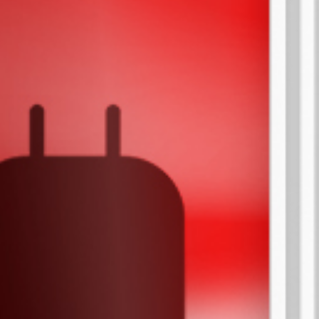
26
Putri Raja
Engsel - D
27
Si Ceroboh
Gedung Bi
28
Anak Sakti
Sepatu - R
29
Penari - C
Sekolahan 
30
Penjual Da
Sendok - K
31
Pemburu - 
Baju - Pan