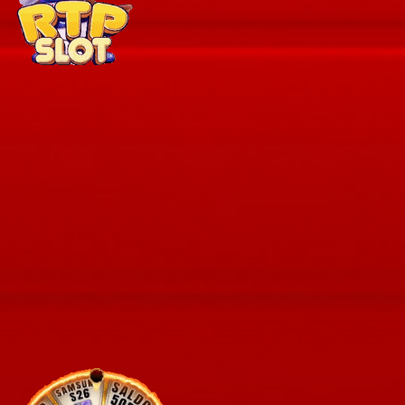
44
Hidung Bel
Meja - Arj
45
Udang ke
46
Langit
47
Tanah
48
Gula
49
Obat
50
Ahli Nuju
51
Air Gripe
52
Air Panas
53
Alat Tulis