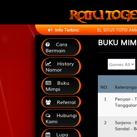
T DATANG DI LINK TERBARU RATUTOGEL SITUS TOTO AMAN DAN 
Info Terkini:
BUKU
MIM
Cara
Bermain
History
Nomor
Buku
NO.
NO.
Keteranga
Keteranga
Mimpi
1
Penyair - 
Referral
Tanggalan
Hubungi
Kami
2
Sarjana - 
Sandal - 
Lupa