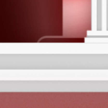
32
Kepala Des
Ceret - Se
33
Penipu - K
Aswatam
34
Ibu Suri -
Kunti
35
Budha - Ka
Bagaspati
36
Wanita Sih
- Pintu - 
37
Dewa Maut
- Rokok - 