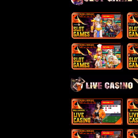
15
Pendeta W
Manggis -
16
Orang Bon
Anggur - B
17
Penolong -
18
Putri Raja
Engsel - D
19
Kekasih - 
Bemo - N
20
Pahlawan -