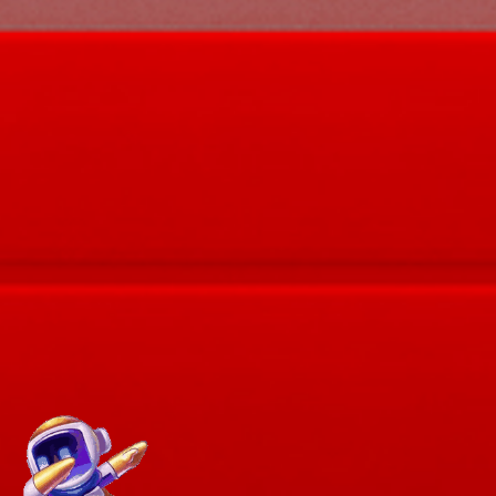
38
Orang Gila 
Buriswara
39
Siluman Ai
Toples - W
40
Putri Kipas
Apokat,Alp
41
Petani - Pe
Cukur - Ir
42
Prajurit -
Angin - Ci
43
Raksasa - 
Es - Praha